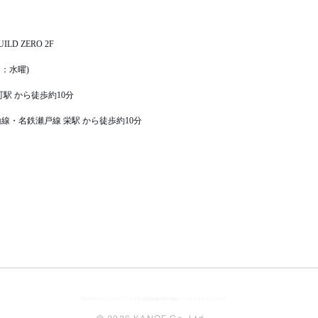
LD ZERO 2F
休日：水曜)
駅 から徒歩約10分
線・名鉄瀬戸線 栄駅 から徒歩約10分
KANOE/ジュエリー/ブライダル/結婚指輪/婚約指輪/ハンドメイドジュエリー