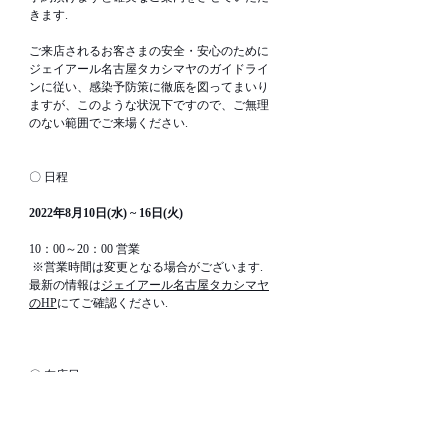
きます. 
ご来店されるお客さまの安全・安心のために
ジェイアール名古屋タカシマヤのガイドライ
ンに従い、感染予防策に徹底を図ってまいり
ますが、このような状況下ですので、ご無理
のない範囲でご来場ください. 
〇 日程
2022年8月10日(水) ~ 16日(火)
10：00～20：00 営業
※営業時間は変更となる場合がございます.　
最新の情報は
ジェイアール名古屋タカシマヤ
のHP
にてご確認ください.
〇 在店日  
デザイナー　村瀬 裕之・村瀬 織絵　終日在店
予定 