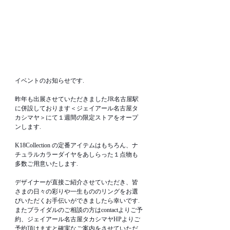
イベントのお知らせです.
昨年も出展させていただきましたJR名古屋駅
に併設しております＜ジェイアール名古屋タ
カシマヤ＞にて１週間の限定ストアをオープ
ンします.
K18Collection の定番アイテムはもちろん、ナ
チュラルカラーダイヤをあしらった１点物も
多数ご用意いたします.
デザイナーが直接ご紹介させていただき、皆
さまの日々の彩りや一生もののリングをお選
びいただくお手伝いができましたら幸いです.
またブライダルのご相談の方はcontactよりご予
約、ジェイアール名古屋タカシマヤHPよりご
予約頂けますと確実なご案内をさせていただ